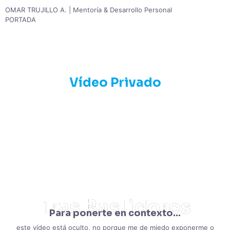
OMAR TRUJILLO A.
|
Mentoría & Desarrollo Personal
PORTADA
Vídeo Privado
Cuando Todo Se Detuvo
Cosas que pasan detrás de
La Vita è Rosa
: bloqueos, silencio,
distanciamiento y lo que aprendí para volver a moverme sin ruido.
Tras Bastidores
Para ponerte en contexto...
este vídeo está oculto, no porque me de miedo exponerme o